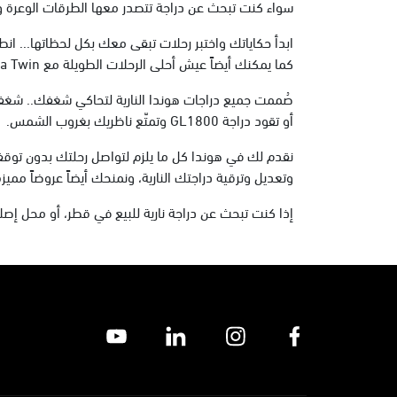
سواء كنت تبحث عن دراجة تتصدر معها الطرقات الوعرة وتغ
كما يمكنك أيضاً عيش أحلى الرحلات الطويلة مع Africa Twin أو اختبار الحماس والإثارة مع CBR1000RR-R.
أو تقود دراجة GL1800 وتمتّع ناظريك بغروب الشمس.
نقدم لك في هوندا كل ما يلزم لتواصل رحلتك بدون تو
وتعديل وترقية دراجتك النارية، ونمنحك أيضاً عروضاً مم
إذا كنت تبحث عن دراجة نارية للبيع في قطر، أو محل إصل