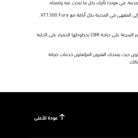
دينة، في هوندا نأتيك بكل ما تبحث عنه وتتمناه.
ابدأ حكاياتك واختبر رحلات تبقى معك بكل لحظاتها... انطلق في رحلة استكشاف لطالما خططت لها مع دراجة Gold Wing، أو انطلق إلى المقهى في المدينة بكل أناقة مع VT1300 Fury،
صُممت جميع دراجات هوندا النارية لتحاكي شغفك.. شغف ستعيشه من اللحظة الأولى التي تقود بها دراجة من هوندا، سواء كنت تختبر السرعة على دراجة CBR بخطوطها الحمراء على الحلبة
وى حيث يمنحك الفنيون المؤهلون خدمات صيانة
الك.
عودة للأعلى