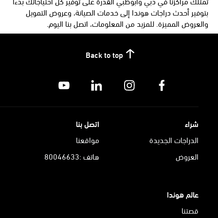
تمتلك مراكزنا في دبي وأبوظبي القدرة على توفير كل احتياجاتك بدءاً
بتوفير أحدث دراجات هوندا إلى خدمات الصيانة، وعروض التمويل
والعروض المميزة. للمزيد من المعلومات، اتصل بنا اليوم.
Back to top
شراء
اتصل بنا
الدراجات الجديدة
مواقعنا
العروض
هاتف :80046633
عالم هوندا
قصتنا