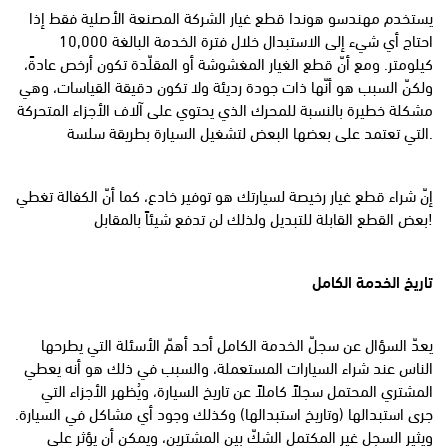
يستخدم مهندسو هوندا قطع غيار الشركة المصنعة الأصلية فقط إذا
احتاج أي شيء إلى الاستبدال خلال فترة الخدمة البالغة 10,000
كيلومتر. ومع أنّ قطع الغيار المغشوشة أو المقلّدة تكون أرخص عادةً،
ولكنّ السبب هو أنّها ذات جودة رديئة ولا تكون دقيقة القياسات، وهي
مشكلة خطيرة بالنسبة للمحرك الذي يحتوي على آلاف الأجزاء المتحركة
التي تعتمد على بعضها البعض لتشغيل السيارة بطريقة سلسة.
إنّ شراء قطع غيار رخيصة لسيارتك هو توفير خادع، كما أنّ الكفالة تغطي
بعض القطع القابلة للتبديل ولذلك لن تدفع شيئاً بالمقابل!
تاريخ الخدمة الكامل
يعدّ السؤال عن سجلّ الخدمة الكامل أحد أهمّ الأسئلة التي يطرحها
الناس عند شراء السيارات المستعملة، والسبب في ذلك هو أنه يعطي
المشتري المحتمل سجلاً كاملاً عن تاريخ السيارة، ويُظهر الأجزاء التي
جرى استبدالها (وتاريخ استبدالها) وكذلك وجود أي مشاكل في السيارة.
ويثير السجل غير المكتمل الشكّ بين المشترين، ويمكن أن يؤثر على